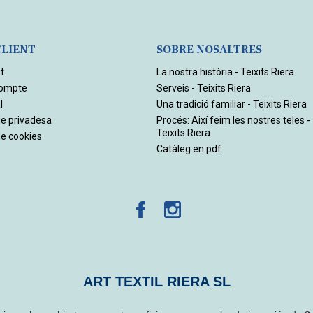
CLIENT
SOBRE NOSALTRES
t
La nostra història - Teixits Riera
compte
Serveis - Teixits Riera
l
Una tradició familiar - Teixits Riera
de privadesa
Procés: Així feim les nostres teles -
Teixits Riera
de cookies
Catàleg en pdf
ART TEXTIL RIERA SL