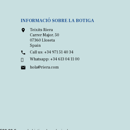
INFORMACIÓ SOBRE LA BOTIGA
Teixits Riera

Carrer Major, 50
07360 Lloseta
Spain
Call us:
+34 971 51 40 34

Whatsapp:
+34 613 04 11 00

hola@riera.com
