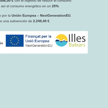
.596,00 €
con el objetivo de reducir el consumo
r así el consumo energético en un
25%
.
o por la
Unión Europea – NextGenerationEU
,
de una subvención de
2.249,40 €
.