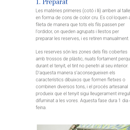
1. Preparat
Les matèries primeres (cotó i lli) arriben al talle
en forma de cons de color cru. Es col·loquen a
fileta de manera que tots els fils passen per
l'ordidor, on queden agrupats i llestos per
preparar les reserves, i es retiren manualment.
Les reserves són les zones dels fils cobertes
amb trossos de plàstic, nuats fortament perq
durant el tenyit, el tint no penetri al seu interior.
D'aquesta manera s'aconsegueixen els
característics dibuixos que formen fletxes o
combinen diversos tons, i el procés artesanal
produeix que el tenyit sigui lleugerament irregul
difuminat a les vores. Aquesta fase dura 1 dia
feina.