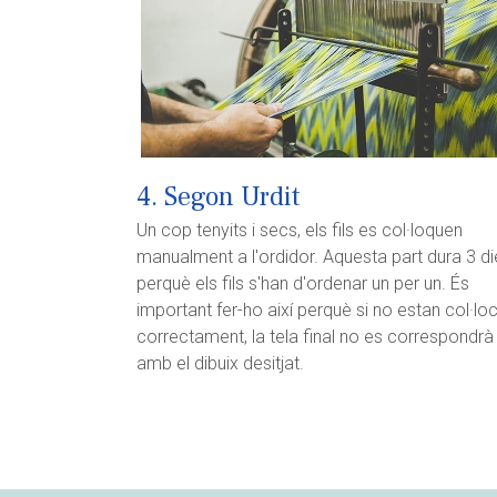
4. Segon Urdit
Un cop tenyits i secs, els fils es col·loquen
manualment a l'ordidor. Aquesta part dura 3 d
perquè els fils s'han d'ordenar un per un. És
important fer-ho així perquè si no estan col·lo
correctament, la tela final no es correspondrà
amb el dibuix desitjat.