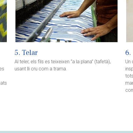
5. Telar
6.
Al teler, els fils es teixeixen “a la plana” (tafetà),
Un 
ies
usant lli cru com a trama.
ins
tot
cats
mar
com