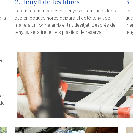
2. Tenyit de les fibres
3.
r
Les fibres agrupades es tenyeixen en una caldera
Les
 la
que en poques hores deixarà el cotó tenyit de
que
manera uniforme amb el tint desitjat. Després de
man
tenyits, se'ls treuen els plàstics de reserva.
teny
uè
ar i
 de