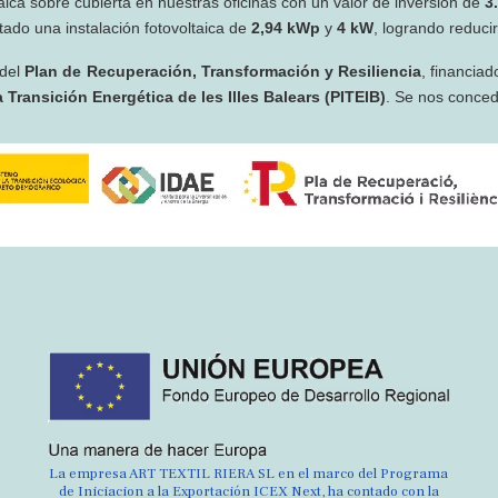
taica sobre cubierta en nuestras oficinas con un valor de inversión de
3
ado una instalación fotovoltaica de
2,94 kWp
y
4 kW
, logrando reduci
 del
Plan de Recuperación, Transformación y Resiliencia
, financiad
 Transición Energética de les Illes Balears (PITEIB)
. Se nos conce
La empresa ART TEXTIL RIERA SL en el marco del Programa
de Iniciacion a la Exportación ICEX Next, ha contado con la