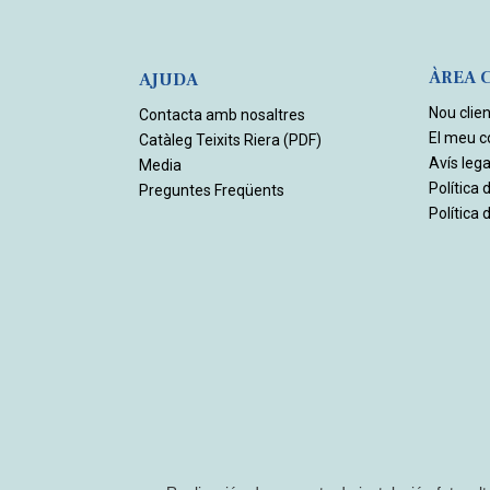
ÀREA 
AJUDA
Nou clien
Contacta amb nosaltres
El meu 
Catàleg Teixits Riera (PDF)
Avís lega
Media
Política 
Preguntes Freqüents
Política 