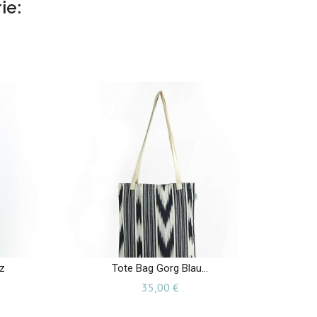
ie:
z
Tote Bag Gorg Blau...
Preis
35,00 €