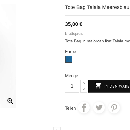
Tote Bag Talaia Meeresblau
35,00 €
Bruttopreis
Tote Bag in majorcan ikat Talaia mo
Farbe
Meerblau
Menge

IN DEN WAR

Teilen