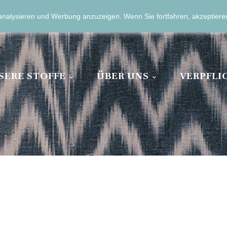
analysieren und Werbung anzuzeigen.
Wenn Sie fortfahren, akzeptier
13 04 11 00
SERE STOFFE
ÜBER UNS
VERPFL

