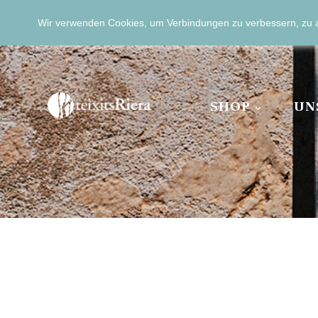
Wir verwenden Cookies, um Verbindungen zu verbessern, zu 

+34 971 51 40 34
+34 6
EUR €
DEUTSCH



SHOP
UN
