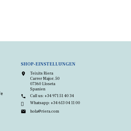
SHOP-EINSTELLUNGEN
Teixits Riera

Carrer Major, 50
07360 Lloseta
Spanien
fe
Call us:
+34 971 51 40 34

Whatsapp:
+34 613 04 11 00

hola@riera.com
