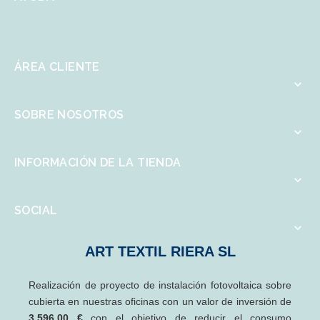
ÁREA CLIENTE

SOBRE NOSOTROS

INFORMACIÓN DE LA TIENDA

SOCIAL

ART TEXTIL RIERA SL
Realización de proyecto de instalación fotovoltaica sobre
cubierta en nuestras oficinas con un valor de inversión de
3.596,00 €
con el objetivo de reducir el consumo