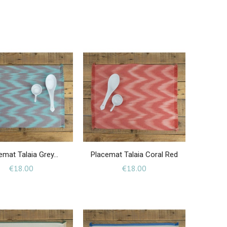
emat Talaia Grey...
Placemat Talaia Coral Red
Price
Price
€18.00
€18.00