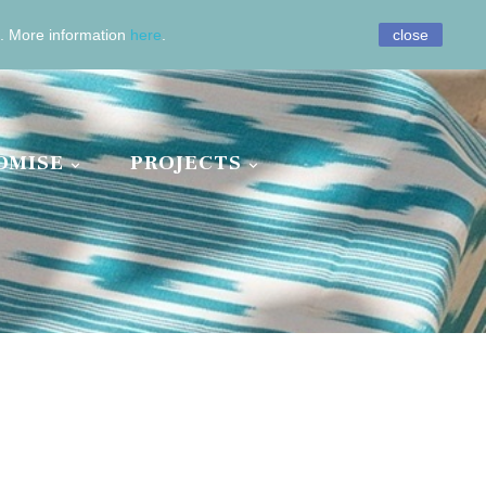
0
.
More information
here
.
close
OMISE
PROJECTS

