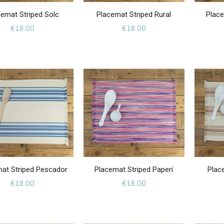
cemat Striped Solc
Placemat Striped Rural
Place
Price
Price
€18.00
€18.00
at Striped Pescador
Placemat Striped Paperí
Place
Price
Price
€18.00
€18.00