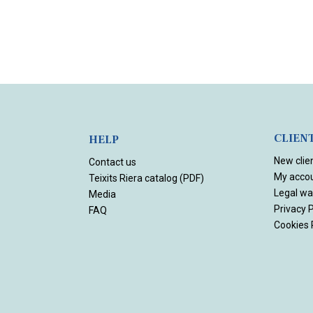
CLIEN
HELP
New clie
Contact us
My acco
Teixits Riera catalog (PDF)
Legal wa
Media
Privacy P
FAQ
Cookies 