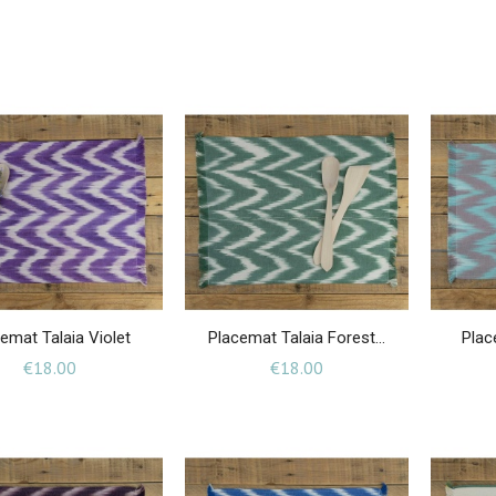
emat Talaia Violet
Placemat Talaia Forest...
Plac
Price
Price
€18.00
€18.00