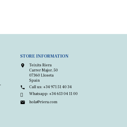
STORE INFORMATION
Teixits Riera

Carrer Major, 50
07360 Lloseta
Spain
-
Call us:
+34 971 51 40 34

Whatsapp:
+34 613 04 11 00

hola@riera.com
