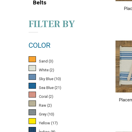
Belts
Pla
FILTER BY
COLOR
Sand
(3)
White
(2)
Sky Blue
(10)
Sea Blue
(21)
Coral
(2)
Placem
Raw
(2)
Grey
(10)
Yellow
(17)
Índigo
(8)