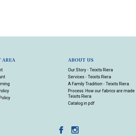
T AREA
ABOUT US
nt
Our Story - Teixits Riera
unt
Services - Teixits Riera
rning
A Family Tradition - Teixits Riera
olicy
Process: How our fabrics are made 
Teixits Riera
Policy
Catalog in pdf