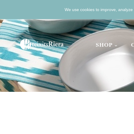
We use cookies to improve, analyze 

+34 971 51 40 34
+34 6
EUR €
ENGLISH



SHOP
