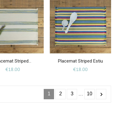
acemat Striped...
Placemat Striped Estiu
Price
Price
€18.00
€18.00
1
2
3
10

…