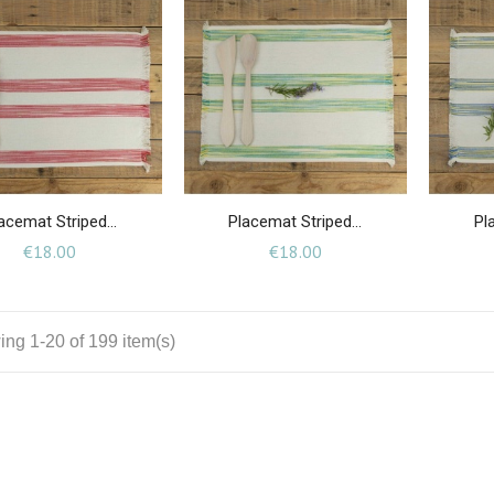
acemat Striped...
Placemat Striped...
Pl
Price
Price
€18.00
€18.00
ng 1-20 of 199 item(s)