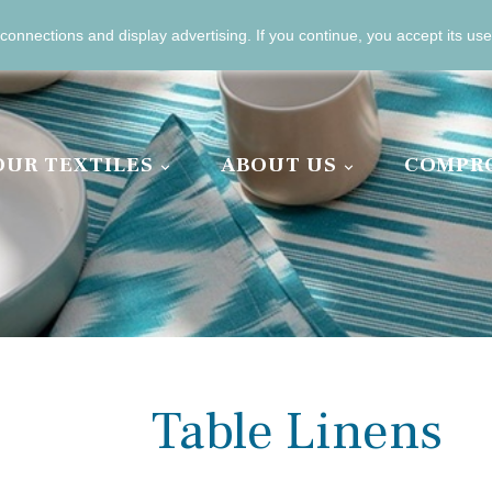
connections and display advertising.
If you continue, you accept its use
13 04 11 00
OUR TEXTILES
ABOUT US
COMPR

