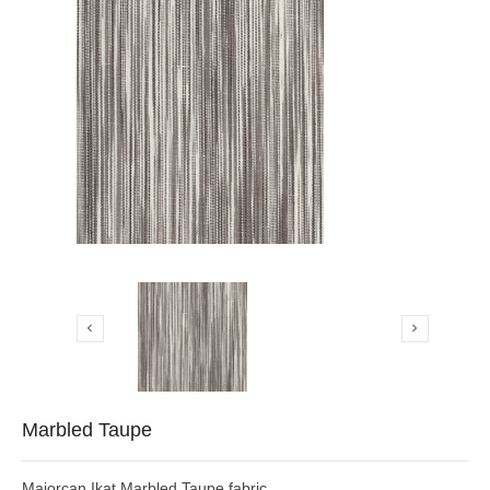


Marbled Taupe
Majorcan Ikat Marbled Taupe fabric