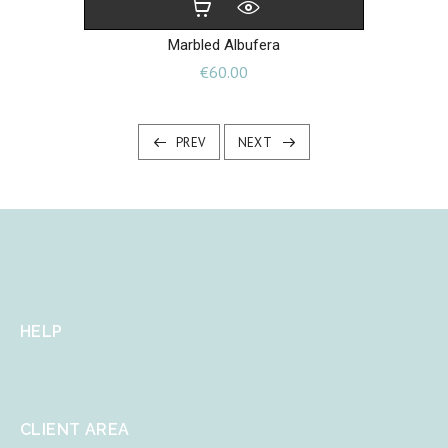
Marbled Albufera
Price
€60.00
PREV
NEXT
HELP
CLIENT AREA