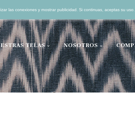
zar las conexiones y mostrar publicidad. Si continuas, aceptas su us
13 04 11 00
ESTRAS TELAS
NOSOTROS
COMP

