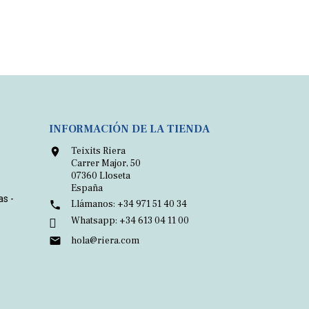
INFORMACIÓN DE LA TIENDA
Teixits Riera

Carrer Major, 50
07360 Lloseta
España
as -
Llámanos:
+34 971 51 40 34

Whatsapp:
+34 613 04 11 00

hola@riera.com
