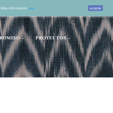
0
o. Más información
aquí
.
aceptar
ROMISO
PROYECTOS

