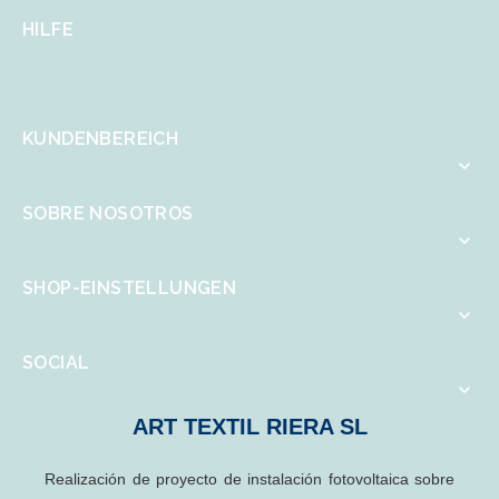
HILFE
KUNDENBEREICH

SOBRE NOSOTROS

SHOP-EINSTELLUNGEN

SOCIAL

ART TEXTIL RIERA SL
Realización de proyecto de instalación fotovoltaica sobre