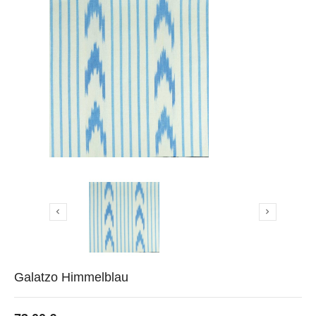


Galatzo Himmelblau