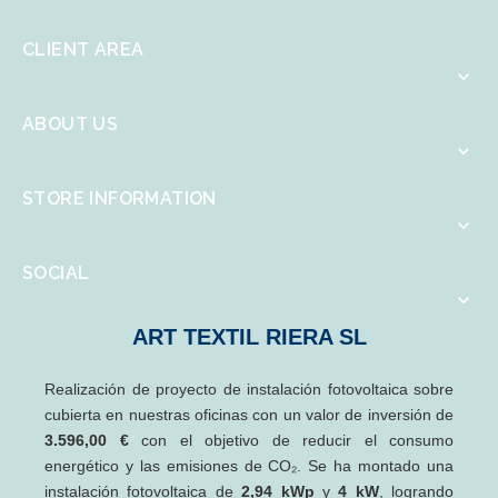
CLIENT AREA

ABOUT US

STORE INFORMATION

SOCIAL

ART TEXTIL RIERA SL
Realización de proyecto de instalación fotovoltaica sobre
cubierta en nuestras oficinas con un valor de inversión de
3.596,00 €
con el objetivo de reducir el consumo
energético y las emisiones de CO₂. Se ha montado una
instalación fotovoltaica de
2,94 kWp
y
4 kW
, logrando