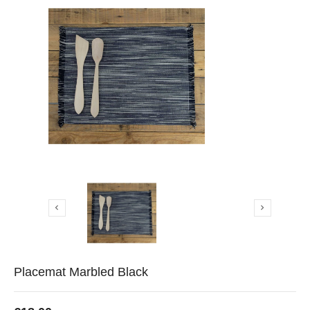


Placemat Marbled Black