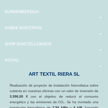
KUNDENBEREICH

SOBRE NOSOTROS

SHOP-EINSTELLUNGEN

SOCIAL

ART TEXTIL RIERA SL
Realización de proyecto de instalación fotovoltaica sobre
cubierta en nuestras oficinas con un valor de inversión de
3.596,00 €
con el objetivo de reducir el consumo
energético y las emisiones de CO₂. Se ha montado una
instalación fotovoltaica de
2,94 kWp
y
4 kW
, logrando