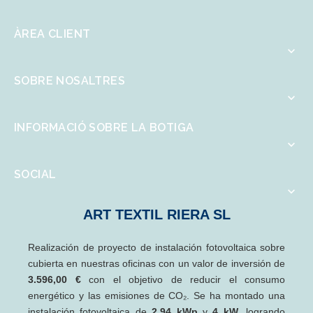
ÀREA CLIENT

SOBRE NOSALTRES

INFORMACIÓ SOBRE LA BOTIGA

SOCIAL

ART TEXTIL RIERA SL
Realización de proyecto de instalación fotovoltaica sobre
cubierta en nuestras oficinas con un valor de inversión de
3.596,00 €
con el objetivo de reducir el consumo
energético y las emisiones de CO₂. Se ha montado una
instalación fotovoltaica de
2,94 kWp
y
4 kW
, logrando