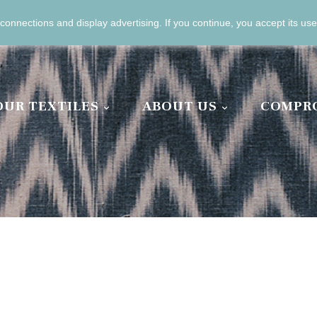
connections and display advertising.
If you continue, you accept its use
13 04 11 00
OUR TEXTILES
ABOUT US
COMPR

