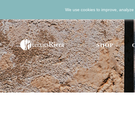
We use cookies to improve, analyze 

+34 971 51 40 34
+34 6
EUR €
ENGLISH



SHOP
