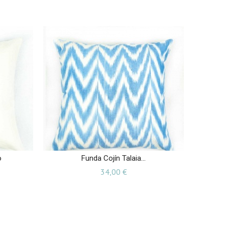
o
Funda Cojín Talaia...
Precio
34,00 €