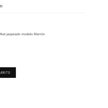
ón
a Ikat jaspeado modelo Marrón
ARRITO