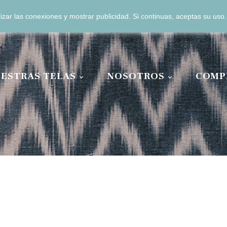
zar las conexiones y mostrar publicidad. Si continuas, aceptas su us
13 04 11 00
ESTRAS TELAS
NOSOTROS
COMP

