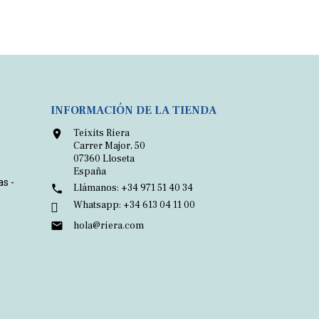
INFORMACIÓN DE LA TIENDA
Teixits Riera

Carrer Major, 50
07360 Lloseta
España
as -
Llámanos:
+34 971 51 40 34

Whatsapp:
+34 613 04 11 00

hola@riera.com
