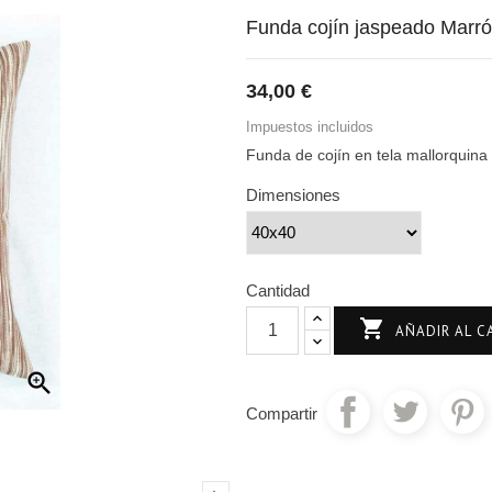
Funda cojín jaspeado Marr
34,00 €
Impuestos incluidos
Funda de cojín en tela mallorquin
Dimensiones
Cantidad

AÑADIR AL C

Compartir