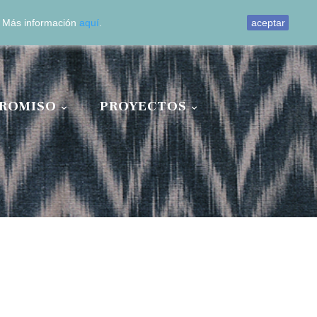
0
o. Más información
aquí
.
aceptar
ROMISO
PROYECTOS

