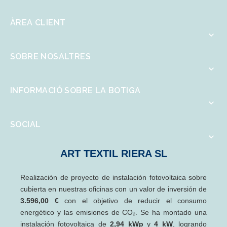
ÀREA CLIENT

SOBRE NOSALTRES

INFORMACIÓ SOBRE LA BOTIGA

SOCIAL

ART TEXTIL RIERA SL
Realización de proyecto de instalación fotovoltaica sobre
cubierta en nuestras oficinas con un valor de inversión de
3.596,00 €
con el objetivo de reducir el consumo
energético y las emisiones de CO₂. Se ha montado una
instalación fotovoltaica de
2,94 kWp
y
4 kW
, logrando