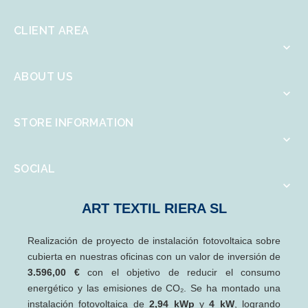
CLIENT AREA

ABOUT US

STORE INFORMATION

SOCIAL

ART TEXTIL RIERA SL
Realización de proyecto de instalación fotovoltaica sobre
cubierta en nuestras oficinas con un valor de inversión de
3.596,00 €
con el objetivo de reducir el consumo
energético y las emisiones de CO₂. Se ha montado una
instalación fotovoltaica de
2,94 kWp
y
4 kW
, logrando