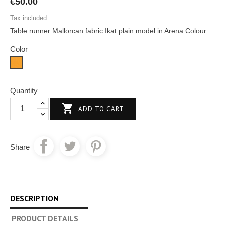
€50.00
Tax included
Table runner Mallorcan fabric Ikat plain model in Arena Colour
Color
Sand
Quantity

ADD TO CART
Share
DESCRIPTION
PRODUCT DETAILS