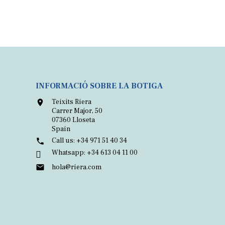
INFORMACIÓ SOBRE LA BOTIGA
Teixits Riera

Carrer Major, 50
07360 Lloseta
Spain
Call us:
+34 971 51 40 34

Whatsapp:
+34 613 04 11 00

hola@riera.com
