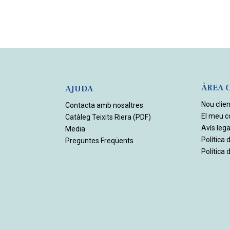
ÀREA 
AJUDA
Nou clien
Contacta amb nosaltres
El meu 
Catàleg Teixits Riera (PDF)
Avís lega
Media
Política 
Preguntes Freqüents
Política 