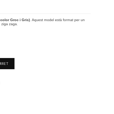
 color Groc i Gris)
. Aquest model està format per un
 ziga zaga.
ARRET