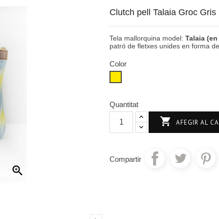
Clutch pell Talaia Groc Gris
Tela mallorquina model:
Talaia (en
patró de fletxes unides en forma de
Color
Groc
Quantitat

AFEGIR AL C
Compartir
