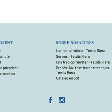
CLIENT
SOBRE NOSALTRES
t
La nostra història - Teixits Riera
compte
Serveis - Teixits Riera
l
Una tradició familiar - Teixits Riera
de privadesa
Procés: Així feim les nostres teles -
Teixits Riera
de cookies
Catàleg en pdf