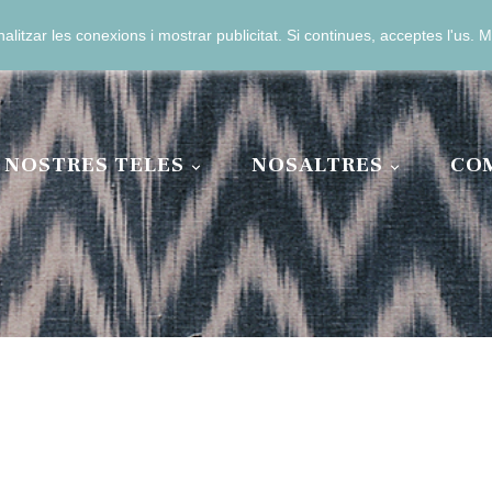
analitzar les conexions i mostrar publicitat. Si continues, acceptes l'us.
3 04 11 00
 NOSTRES TELES
NOSALTRES
CO

