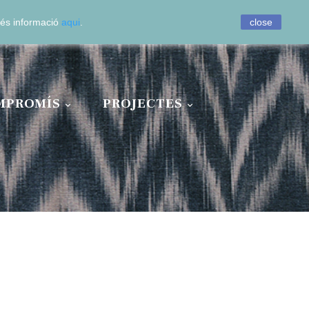
0
 Més informació
aqui
.
close
MPROMÍS
PROJECTES

