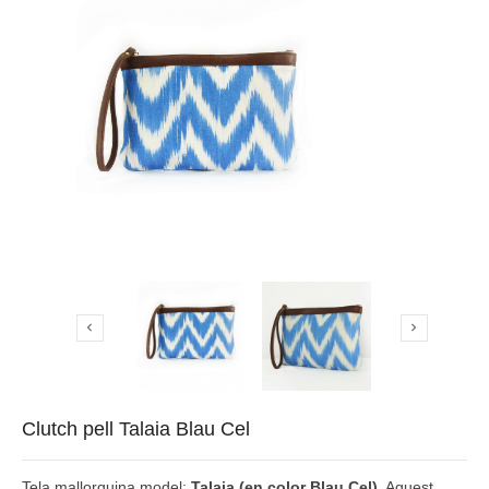


Clutch pell Talaia Blau Cel
Tela mallorquina model:
Talaia (en color Blau Cel)
. Aquest