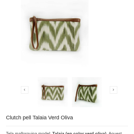


Clutch pell Talaia Verd Oliva
Tela mallorquina model:
Talaia (en color verd oliva)
. Aquest