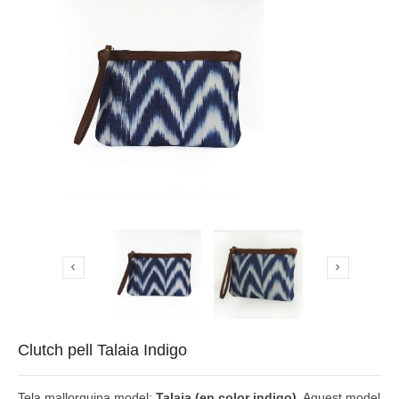


Clutch pell Talaia Indigo
Tela mallorquina model:
Talaia (en color indigo)
. Aquest model