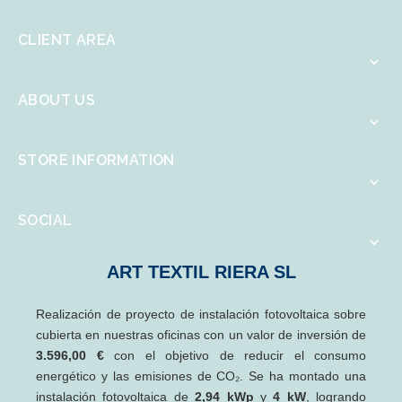
CLIENT AREA

ABOUT US

STORE INFORMATION

SOCIAL

ART TEXTIL RIERA SL
Realización de proyecto de instalación fotovoltaica sobre
cubierta en nuestras oficinas con un valor de inversión de
3.596,00 €
con el objetivo de reducir el consumo
energético y las emisiones de CO₂. Se ha montado una
instalación fotovoltaica de
2,94 kWp
y
4 kW
, logrando