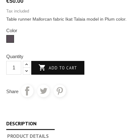
€50.00
Tax included
Table runner Mallorcan fabric Ikat Talaia model in Plum color.
Color
Plum
Quantity

ADD TO CART
Share
DESCRIPTION
PRODUCT DETAILS