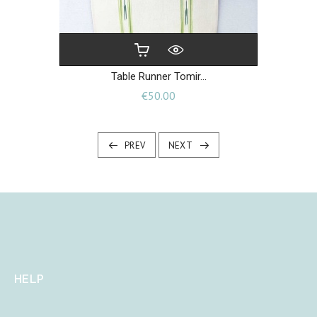
Table Runner Tomir...
Price
€50.00
PREV
NEXT
HELP