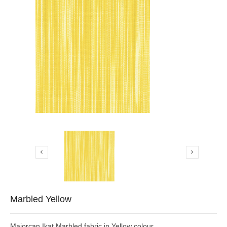


Marbled Yellow
Majorcan Ikat Marbled fabric in Yellow colour