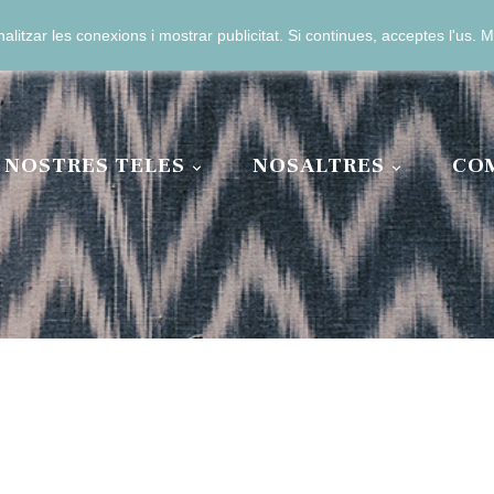
analitzar les conexions i mostrar publicitat. Si continues, acceptes l'us.
3 04 11 00
 NOSTRES TELES
NOSALTRES
CO

