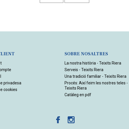
CLIENT
SOBRE NOSALTRES
t
La nostra història - Teixits Riera
compte
Serveis - Teixits Riera
l
Una tradició familiar - Teixits Riera
de privadesa
Procés: Així feim les nostres teles -
Teixits Riera
de cookies
Catàleg en pdf