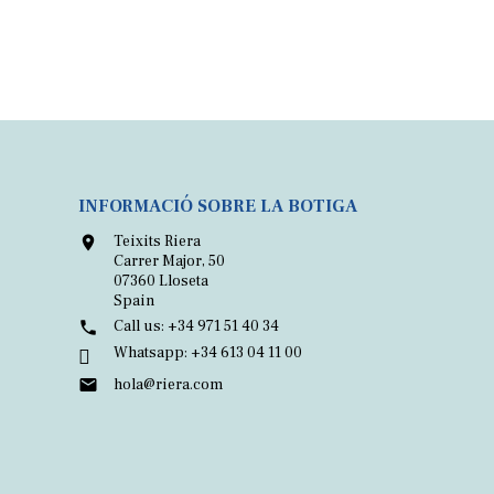
INFORMACIÓ SOBRE LA BOTIGA
Teixits Riera

Carrer Major, 50
07360 Lloseta
Spain
Call us:
+34 971 51 40 34

Whatsapp:
+34 613 04 11 00

hola@riera.com
