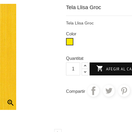
Tela Llisa Groc
Tela Llisa Groc
Color
Groc
Quantitat

AFEGIR AL C
Compartir
