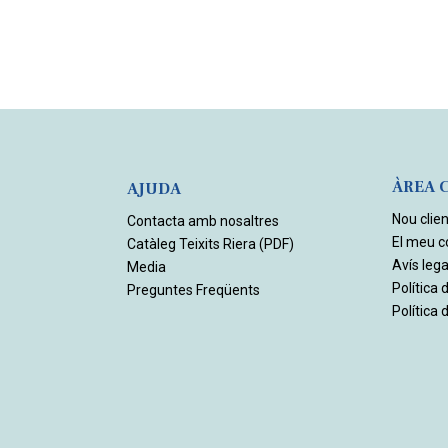
ÀREA 
AJUDA
Nou clien
Contacta amb nosaltres
El meu 
Catàleg Teixits Riera (PDF)
Avís lega
Media
Política 
Preguntes Freqüents
Política 