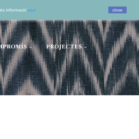
0
 Més informació
aqui
.
close
MPROMÍS
PROJECTES

