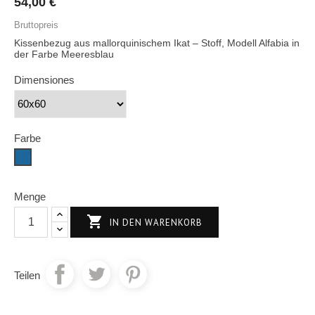
54,00 €
Bruttopreis
Kissenbezug aus mallorquinischem Ikat – Stoff, Modell Alfabia in
der Farbe Meeresblau
Dimensiones
Farbe
Meerblau
Menge

IN DEN WARENKORB
Teilen