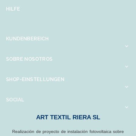
HILFE
KUNDENBEREICH

SOBRE NOSOTROS

SHOP-EINSTELLUNGEN

SOCIAL

ART TEXTIL RIERA SL
Realización de proyecto de instalación fotovoltaica sobre